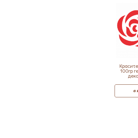
Красите
100гр г
деко
в