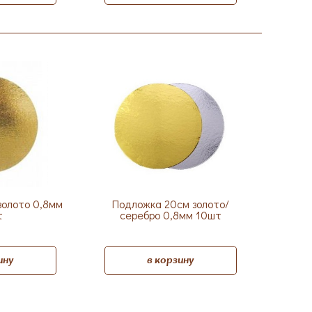
золото 0,8мм
Подложка 20см золото/
т
серебро 0,8мм 10шт
ину
в корзину