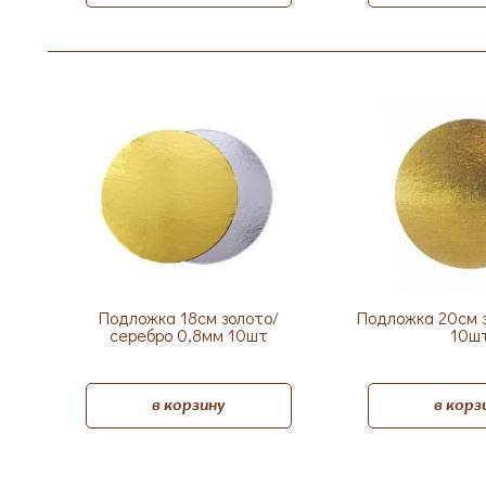
Подложка 18см золото/
Подложка 20см 
серебро 0,8мм 10шт
10ш
в корзину
в корз