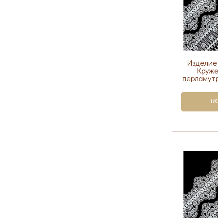
Изделие
Круже
перламутр
П