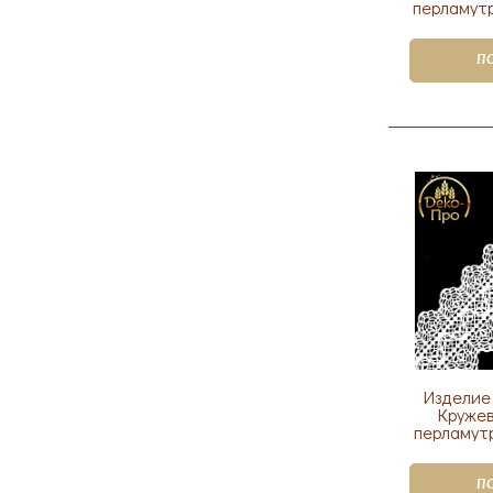
перламутр
П
Изделие
Кружев
перламутр
П