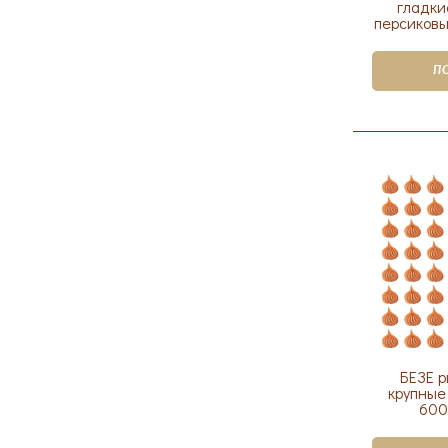
гладки
персиковы
П
БЕЗЕ 
крупные
600