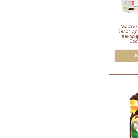
Мастик
Белая дл
декори
Coa
П