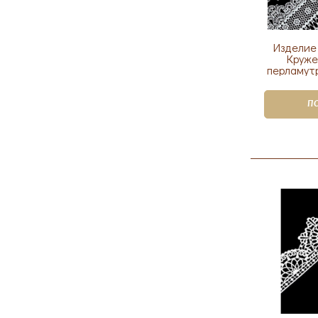
Изделие
Круже
перламутр
П