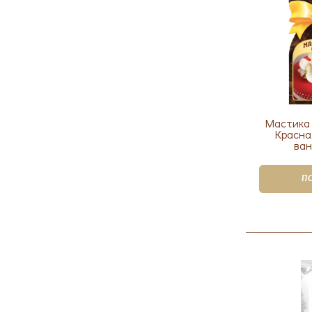
Мастика 
Красна
ван
П