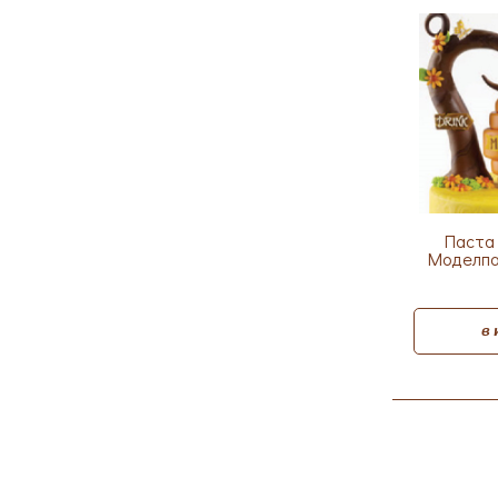
Паста 
Моделпас
в