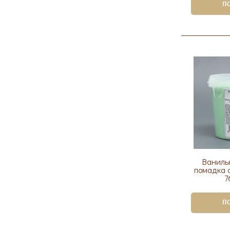
П
Ваниль
помадка с
7
П