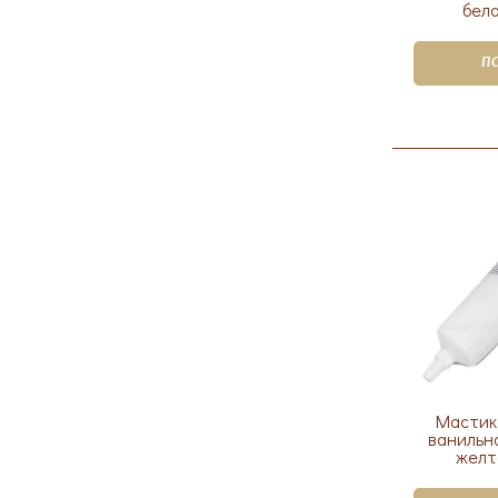
бело
П
Мастик
ванильн
желт