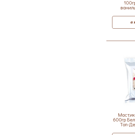
100г
ваниль
в
Мастик
600гр Бел
Топ-Де