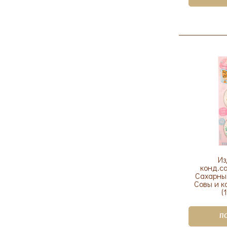
Из
конд.с
Сахарные
Совы и к
(
П