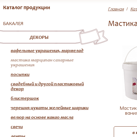
Каталог продукции
Главная
/
Кат
Мастика
БАКАЛЕЯ
ДЕКОРЫ
вафельные украшения, мармелад
мастика марципан сахарные
украшения
посыпки
свадебный и другой пластиковый
декор
блистершок
Мастик
черешня цукаты желейные шарики
ванил
велюр на основе какао масла
свечи
в
ленты