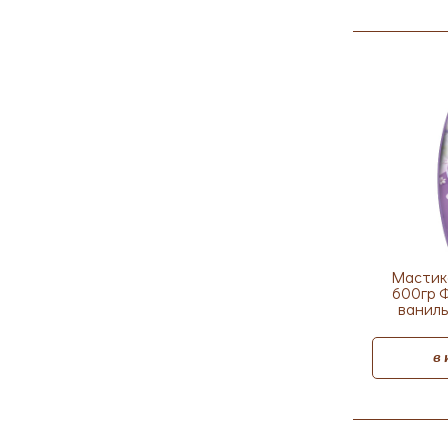
Мастик
600гр 
ваниль
в