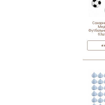
Сахарн
Мед
Футбольн
63ш
в