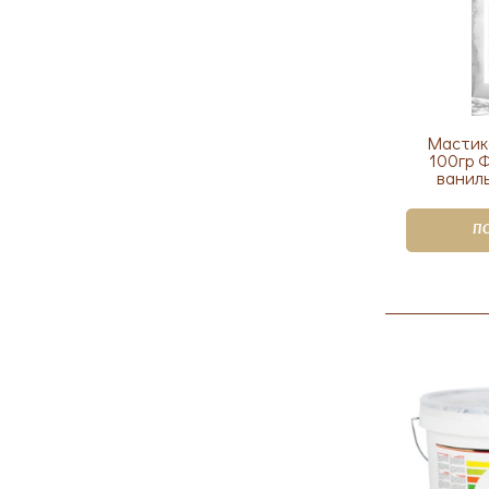
Мастик
100гр 
ваниль
П