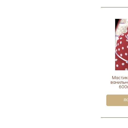
Мастик
ванильн
600г
П