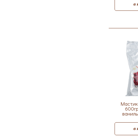
в
Мастик
600гр
ваниль
в