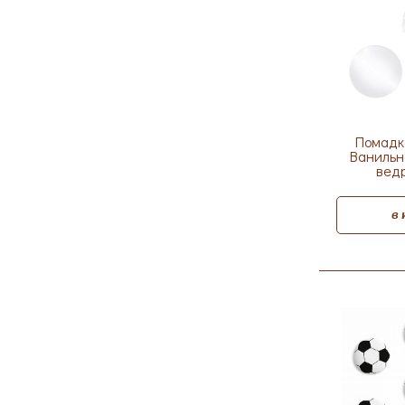
Помадк
Ванильна
ведр
в