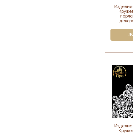
Изделие
Кружев
перла
декор
П
Изделие
Кружев