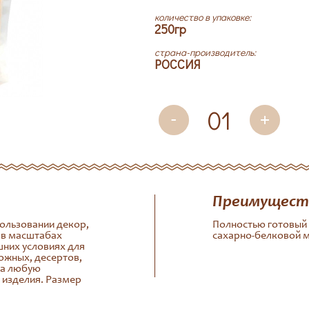
количество в упаковке:
250гр
страна-производитель:
РОССИЯ
Преимущест
пользовании декор,
Полностью готовый 
 в масштабах
сахарно-белковой м
шних условиях для
ожных, десертов,
на любую
 изделия. Размер