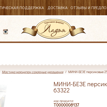
ГИЧЕСКАЯ ПОДДЕРЖКА
ДОСТАВКА
ОТЗЫВЫ И ПРЕДЛ
53
/
Мастика марципан сахарные украшения
/
МИНИ-БЕЗЕ персиковые 2
МИНИ-БЕЗЕ персик
63322
код продукта:
T0000008137