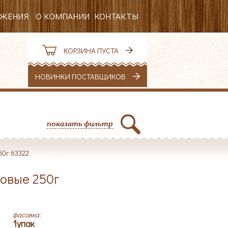
ОЖЕНИЯ
О КОМПАНИИ
КОНТАКТЫ
РЕКВИЗИТЫ
КОРЗИНА ПУСТА
ВАКАНСИИ
НОВИНКИ ПОСТАВЩИКОВ
НОВОСТИ
показать фильтр
50г 63322
овые 250г
фасовка:
1упак