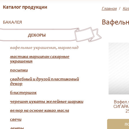
Каталог продукции
Главная
/
Кат
Вафельн
БАКАЛЕЯ
ДЕКОРЫ
вафельные украшения, мармелад
мастика марципан сахарные
украшения
посыпки
свадебный и другой пластиковый
декор
блистершок
Вафел.
черешня цукаты желейные шарики
СИГАРА
2
велюр на основе какао масла
свечи
П
ленты