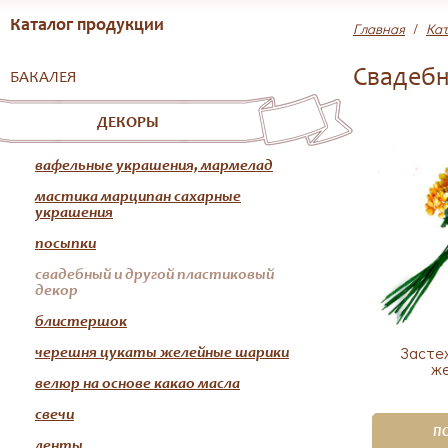
Каталог продукции
Главная
/
Кат
Свадебн
БАКАЛЕЯ
ДЕКОРЫ
вафельные украшения, мармелад
мастика марципан сахарные
украшения
посыпки
свадебный и другой пластиковый
декор
блистершок
Засте
черешня цукаты желейные шарики
ж
велюр на основе какао масла
свечи
П
ленты