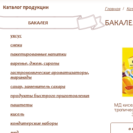
Каталог продукции
Главная
/
Кат
БАКАЛЕ
БАКАЛЕЯ
уксус
снеки
пакетированные напитки
варенье, джем, сиропы
гастрономические ароматизаторы,
маринады
сахар, заменитель сахара
продукты быстрого приготовления
МД кисел
паштеты
тропичес
кисель
кондитерские наборы
в
мед