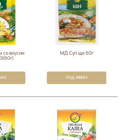
м со вкусом
МД Суп щи 60г
)(60г)
КАЗ
ПОД ЗАКАЗ