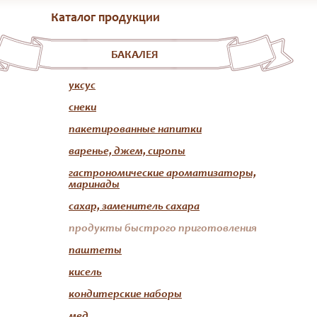
Каталог продукции
БАКАЛЕЯ
уксус
снеки
пакетированные напитки
варенье, джем, сиропы
гастрономические ароматизаторы,
маринады
сахар, заменитель сахара
продукты быстрого приготовления
паштеты
кисель
кондитерские наборы
мед