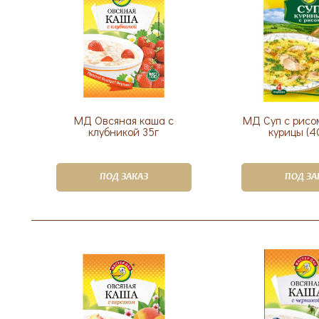
МД Овсяная каша с
МД Суп с рисо
клубникой 35г
курицы (40
ПОД ЗАКАЗ
ПОД ЗА