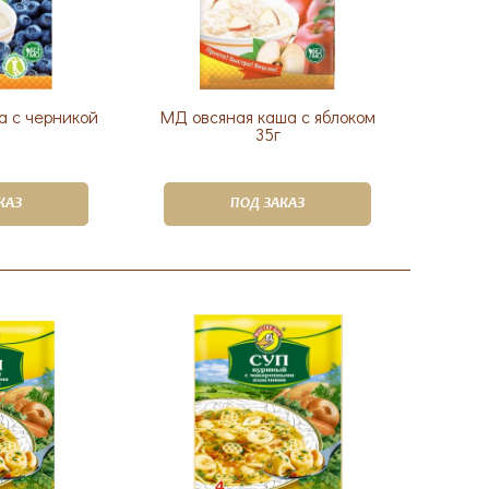
а с черникой
МД овсяная каша с яблоком
35г
КАЗ
ПОД ЗАКАЗ