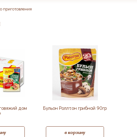
о приготовления
я
 говяжий дом
Бульон Роллтон грибной 90гр
р
ину
в корзину