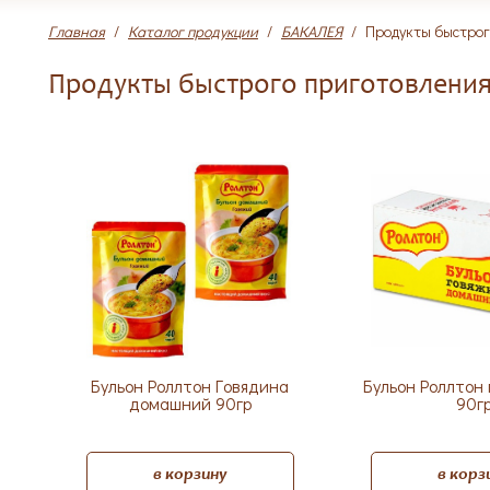
Главная
/
Каталог продукции
/
БАКАЛЕЯ
/
Продукты быстрог
Продукты быстрого приготовлени
Бульон Роллтон Говядина
Бульон Роллтон
домашний 90гр
90г
в корзину
в корз