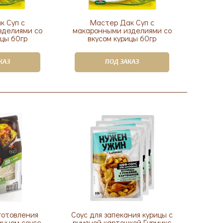
к Суп с
Мастер Дак Суп с
зделиями со
макаронными изделиями со
ицы 60гр
вкусом курицы 60гр
КАЗ
ПОД ЗАКАЗ
готовления
Соус для запекания курицы с
ичном соусе
румяной картошкой Гурмикс