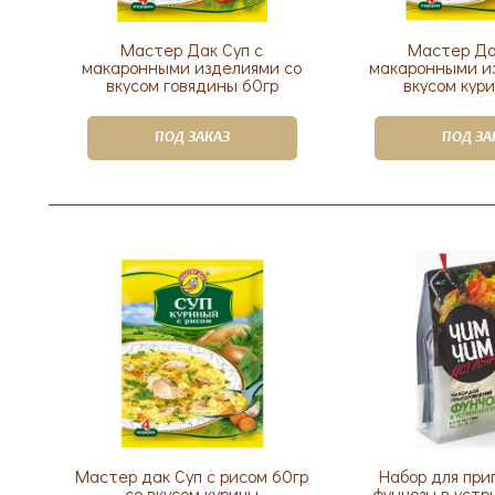
Мастер Дак Суп с
Мастер Да
макаронными изделиями со
макаронными и
вкусом говядины 60гр
вкусом кур
ПОД ЗАКАЗ
ПОД ЗА
Мастер дак Суп с рисом 60гр
Набор для при
со вкусом курицы
фунчозы в устр