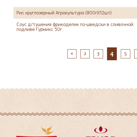
Рис круглозерный Агрокультура (800г)(12шт)
Соус д/тушения фрикаделек по-шведски в сливочной
подливе Гурмикс 50г
4
«
2
3
5