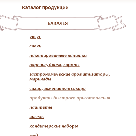
Каталог продукции
БАКАЛЕЯ
уксус
снеки
пакетированные напитки
варенье, джем, сиропы
гастрономические ароматизаторы,
маринады
сахар, заменитель сахара
продукты быстрого приготовления
паштеты
кисель
кондитерские наборы
мед