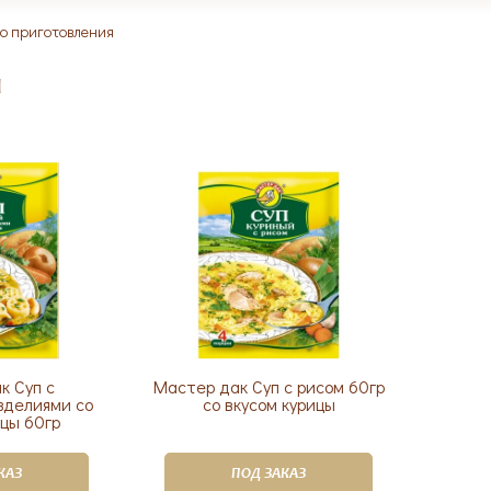
о приготовления
я
к Суп с
Мастер дак Суп с рисом 60гр
зделиями со
со вкусом курицы
ицы 60гр
КАЗ
ПОД ЗАКАЗ